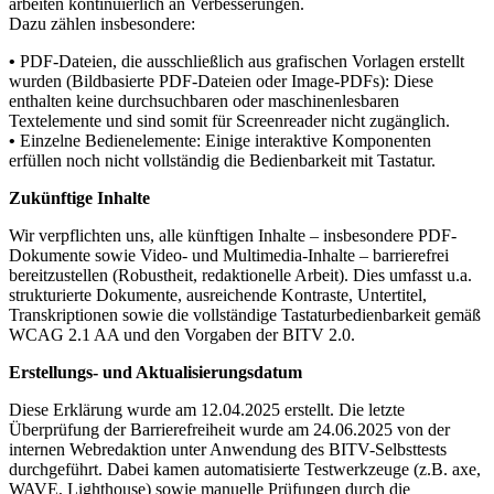
arbeiten kontinuierlich an Verbesserungen.
Dazu zählen insbesondere:
•
PDF
-Dateien, die ausschließlich aus grafischen Vorlagen erstellt
wurden (Bildbasierte
PDF
-Dateien oder Image-
PDF
s): Diese
enthalten keine durchsuchbaren oder maschinenlesbaren
Textelemente und sind somit für Screenreader nicht zugänglich.
•
Einzelne Bedienelemente: Einige interaktive Komponenten
erfüllen noch nicht vollständig die Bedienbarkeit mit Tastatur.
Zukünftige Inhalte
Wir verpflichten uns, alle künftigen Inhalte – insbesondere
PDF
-
Dokumente sowie Video- und Multimedia-Inhalte – barrierefrei
bereitzustellen (Robustheit, redaktionelle Arbeit). Dies umfasst u.a.
strukturierte Dokumente, ausreichende Kontraste, Untertitel,
Transkriptionen sowie die vollständige Tastaturbedienbarkeit gemäß
WCAG
2.1 AA und den Vorgaben der
BITV
2.0.
Erstellungs- und Aktualisierungsdatum
Diese Erklärung wurde am 12.04.2025 erstellt. Die letzte
Überprüfung der Barrierefreiheit wurde am 24.06.2025 von der
internen Webredaktion unter Anwendung des
BITV
-Selbsttests
durchgeführt. Dabei kamen automatisierte Testwerkzeuge (z.B. axe,
WAVE
, Lighthouse) sowie manuelle Prüfungen durch die